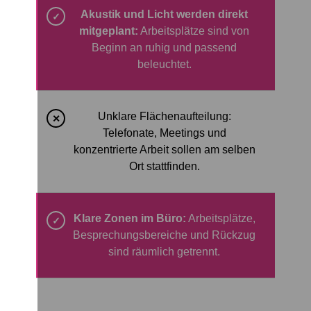
Akustik und Licht werden direkt
✓
mitgeplant:
Arbeitsplätze sind von
Beginn an ruhig und passend
beleuchtet.
Unklare Flächenaufteilung:
✕
Telefonate, Meetings und
konzentrierte Arbeit sollen am selben
Ort stattfinden.
Klare Zonen im Büro:
Arbeitsplätze,
✓
Besprechungsbereiche und Rückzug
sind räumlich getrennt.