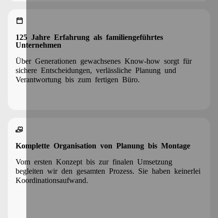
125 Jahre Erfahrung als familiengeführtes
Unternehmen
Über Generationen gewachsenes Know-how sorgt für
sichere Entscheidungen, verlässliche Planung und
Verantwortung bis zum fertigen Büro.
Komplette Organisation von Planung bis Montage
Vom ersten Konzept bis zur finalen Umsetzung
begleiten wir den gesamten Prozess. Sie haben keinerlei
Koordinationsaufwand.