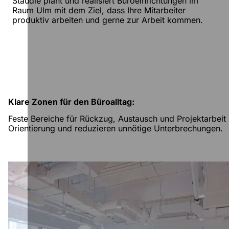
Stäudle plant und realisiert Büroeinrichtungen im
Raum Ulm mit dem Ziel, dass Ihre Mitarbeiter
produktiv arbeiten und gerne zur Arbeit kommen.
Klare Zonen für den Büroalltag:
Feste Bereiche für Rückzug, Austausch und Projektarbeit
Orientierung und reduzieren unnötige Unterbrechungen.