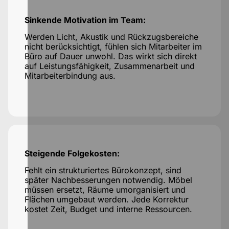
Sinkende Motivation im Team:
Werden Licht, Akustik und Rückzugsbereiche
nicht berücksichtigt, fühlen sich Mitarbeiter im
Büro auf Dauer unwohl. Das wirkt sich direkt
auf Leistungsfähigkeit, Zusammenarbeit und
Mitarbeiterbindung aus.
Steigende Folgekosten:
Fehlt ein strukturiertes Bürokonzept, sind
später Nachbesserungen notwendig. Möbel
müssen ersetzt, Räume umorganisiert und
Flächen umgebaut werden. Jede Korrektur
kostet Zeit, Budget und interne Ressourcen.