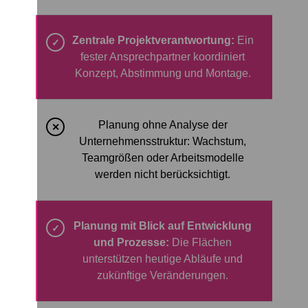
Zentrale Projektverantwortung:
Ein
✓
fester Ansprechpartner koordiniert
Konzept, Abstimmung und Montage.
Planung ohne Analyse der
✕
Unternehmensstruktur: Wachstum,
Teamgrößen oder Arbeitsmodelle
werden nicht berücksichtigt.
Planung mit Blick auf Entwicklung
✓
und Prozesse:
Die Flächen
unterstützen heutige Abläufe und
zukünftige Veränderungen.