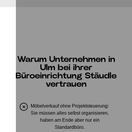
Warum Unternehmen in
Ulm bei ihrer
Büroeinrichtung Stäudle
vertrauen
Möbelverkauf ohne Projektsteuerung:
✕
Sie müssen alles selbst organisieren,
haben am Ende aber nur ein
Standardbüro.