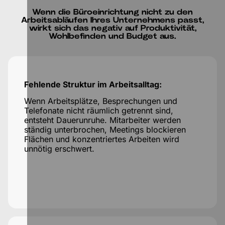
Wenn die Büroeinrichtung nicht zu den
Arbeitsabläufen Ihres Unternehmens passt,
wirkt sich das negativ auf Produktivität,
Wohlbefinden und Budget aus.
Fehlende Struktur im Arbeitsalltag:
Wenn Arbeitsplätze, Besprechungen und
Telefonate nicht räumlich getrennt sind,
entsteht Dauerunruhe. Mitarbeiter werden
ständig unterbrochen, Meetings blockieren
Flächen und konzentriertes Arbeiten wird
unnötig erschwert.