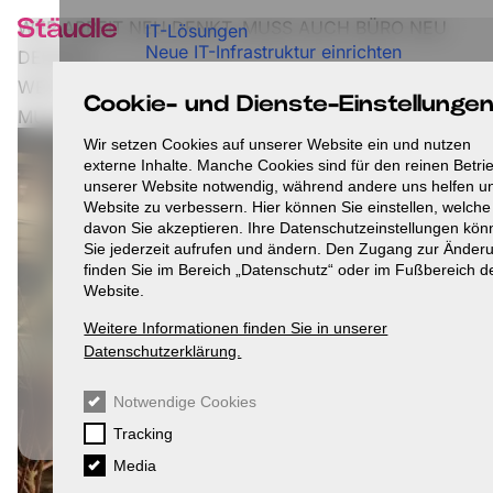
Direkt
WER ARBEIT NEU DENKT, MUSS AUCH BÜRO NEU
IT-Lösungen
zum
Neue IT-Infrastruktur einrichten
Inhalt
DENKEN
Bestehende IT optimieren
WER ARBEIT NEU DENKT,
Ganzheitliche IT-Betreuung
Cookie- und Dienste-Einstellunge
Individuelle IT-Einzellösungen
MUSS AUCH BÜRO NEU DENKEN
Büro-Lösungen
Wir setzen Cookies auf unserer Website ein und nutzen
Neues Büro einrichten
externe Inhalte. Manche Cookies sind für den reinen Betri
Büro modernisieren
unserer Website notwendig, während andere uns helfen u
New Work Konzepte
Website zu verbessern. Hier können Sie einstellen, welche
Referenzen
davon Sie akzeptieren. Ihre Datenschutzeinstellungen kö
Karriere
Sie jederzeit aufrufen und ändern. Den Zugang zur Änder
Über uns
finden Sie im Bereich „Datenschutz“ oder im Fußbereich d
Blog
Website.
Kontakt
AGB
Weitere Informationen finden Sie in unserer
Datenschutz
Datenschutzerklärung.
Impressum
Datenschutzeinstellungen
Notwendige Cookies
Tracking
Teamviewer
Media