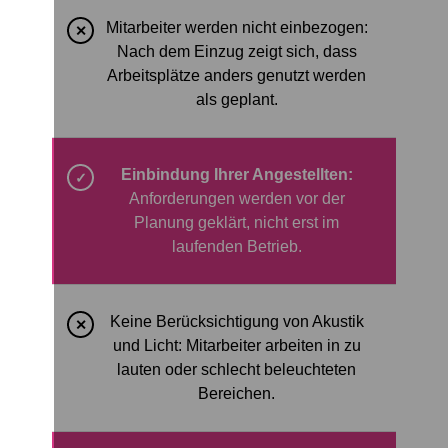
Mitarbeiter werden nicht einbezogen:
✕
Nach dem Einzug zeigt sich, dass
Arbeitsplätze anders genutzt werden
als geplant.
Einbindung Ihrer Angestellten:
✓
Anforderungen werden vor der
Planung geklärt, nicht erst im
laufenden Betrieb.
Keine Berücksichtigung von Akustik
✕
und Licht: Mitarbeiter arbeiten in zu
lauten oder schlecht beleuchteten
Bereichen.